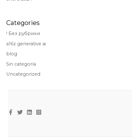
Categories
! Без рубрики
a16z generative ai
blog
Sin categoría
Uncategorized