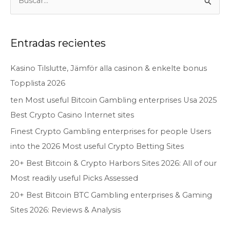
u
s
c
Entradas recientes
a
Kasino Tilslutte, Jämför alla casinon & enkelte bonus
r
Topplista 2026
p
o
ten Most useful Bitcoin Gambling enterprises Usa 2025
r
Best Crypto Casino Internet sites
:
Finest Crypto Gambling enterprises for people Users
into the 2026 Most useful Crypto Betting Sites
20+ Best Bitcoin & Crypto Harbors Sites 2026: All of our
Most readily useful Picks Assessed
20+ Best Bitcoin BTC Gambling enterprises & Gaming
Sites 2026: Reviews & Analysis