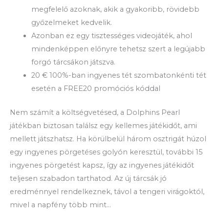
megfelelő azoknak, akik a gyakoribb, rövidebb
győzelmeket kedvelik.
Azonban ez egy tisztességes videojáték, ahol
mindenképpen előnyre tehetsz szert a legújabb
forgó tárcsákon játszva.
20 € 100%-ban ingyenes tét szombatonkénti tét
esetén a FREE20 promóciós kóddal
Nem számít a költségvetésed, a Dolphins Pearl
játékban biztosan találsz egy kellemes játékidőt, ami
mellett játszhatsz. Ha körülbelül három osztrigát húzol
egy ingyenes pörgetéses golyón keresztül, további 15
ingyenes pörgetést kapsz, így az ingyenes játékidőt
teljesen szabadon tarthatod. Az új tárcsák jó
eredménnyel rendelkeznek, távol a tengeri virágoktól,
mivel a napfény több mint…