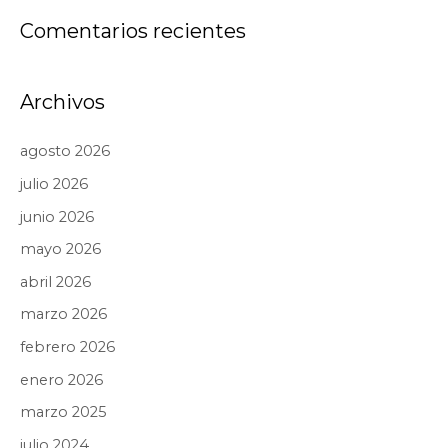
Comentarios recientes
Archivos
agosto 2026
julio 2026
junio 2026
mayo 2026
abril 2026
marzo 2026
febrero 2026
enero 2026
marzo 2025
julio 2024