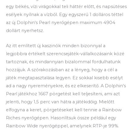
egy békés, vízi virágokkal teli háttér előtt, és napsütéses
esélyek nyílnak a vízből.
Egy egyszerű 1 dolláros téttel
az új Dolphin's Pearl nyerőgépen maximum 4904
dollárt nyerhetsz.
Az itt említett új kaszinók minden bizonnyal a
legjobbra értékelt szerencsejáték-vállalkozásaink közé
tartoznak, és mindannyian bizalommal fordulhatunk
hozzájuk. A szórakozásban az a lényeg, hogy a cél a
játék megtapasztalása legyen. Ez sokkal kisebb esélyt
ad a nagy nyereményekre, és ez elkeserítő. A Dolphin's
Pearl játékhoz 1667 pörgetést kell teljesíteni, ami azt
jelenti, hogy 1,5 perc van hátra a játékidőig. Mielőtt
elfogyna a keret, pörgetéseket kell tennie a Rainbow
Riches nyerőgépen. Hasonlítsuk össze például egy
Rainbow Wide nyerőgéppel, amelynek RTP-je 99%.