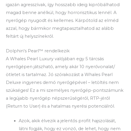
igazán agresszívak, így hosszabb ideig kipróbálhatod
magad benne anélkül, hogy horrorisztikus lennél. A
nyerőgép nyugodt és kellemes. Kárpótold az elméd
azzal, hogy bármikor megtapasztalhatod az alább
feltárt új helyszínekről.
Dolphin's Pearl™ rendelkezik
A Whales Pearl Luxury valójában egy 5 tárcsás
nyerőgépen játszható, amely akár 10 nyerővonalat/
ötletet is tartalmaz. Jó szórakozást a Whales Pearl
Deluxe ingyenes demó nyerőgépével – letöltés nem
szükséges! Ez a mi személyes nyerőgép-pontszámunk
a legújabb nyerőgép népszerűségéről, RTP-jéről
(Return to User) és a hatalmas nyerési potenciálról.
Azok, akik élvezik a jelentős profit hajszolását,
látni fogják, hogy ez vonzó, de lehet, hogy nem