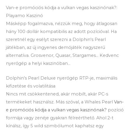
Van-e promóciós kódja a vulkan vegas kaszinónak?:
Playamo Kaszinó
Másképp fogalmazva, nézzük meg, hogy átlagosan
hány 100 dollár kompatibilis az adott pozícióval. Ha
szeretnél egy esélyt szerezni a Dolphin's Pearl
játékban, az új ingyenes demójáték nagyszerű
alternatíva. Grosvenor, Quasar, Stargames… Kedvenc
nyerőgép a helyi kaszinóban…
Dolphin's Pearl Deluxe nyerőgép RTP-je, maximális
kifizetése és volatilitása
Nincs mit csökkentened, akár mobilt, akár PC-s
termékeket használsz. Más szóval, a Whales Pearl
Van-
e promóciós kódja a vulkan vegas kaszinónak?
pozíció
formája vagy zenéje gyakran félreérthető. Ahol 2-t
kínálsz, így 5 wild szimbólumot kaphatsz egy