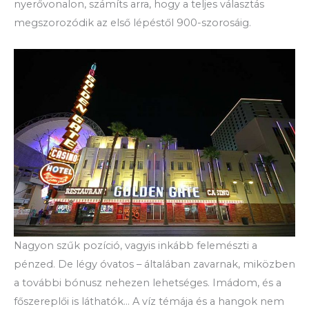
nyerővonalon, számíts arra, hogy a teljes választás
megszorozódik az első lépéstől 900-szorosáig.
Nagyon szűk pozíció, vagyis inkább felemészti a
pénzed. De légy óvatos – általában zavarnak, miközben
a további bónusz nehezen lehetséges. Imádom, és a
főszereplői is láthatók… A víz témája és a hangok nem