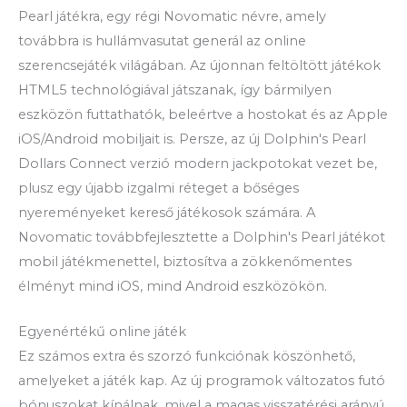
Pearl játékra, egy régi Novomatic névre, amely
továbbra is hullámvasutat generál az online
szerencsejáték világában. Az újonnan feltöltött játékok
HTML5 technológiával játszanak, így bármilyen
eszközön futtathatók, beleértve a hostokat és az Apple
iOS/Android mobiljait is. Persze, az új Dolphin's Pearl
Dollars Connect verzió modern jackpotokat vezet be,
plusz egy újabb izgalmi réteget a bőséges
nyereményeket kereső játékosok számára. A
Novomatic továbbfejlesztette a Dolphin's Pearl játékot
mobil játékmenettel, biztosítva a zökkenőmentes
élményt mind iOS, mind Android eszközökön.
Egyenértékű online játék
Ez számos extra és szorzó funkciónak köszönhető,
amelyeket a játék kap. Az új programok változatos futó
bónuszokat kínálnak, mivel a magas visszatérési arányú