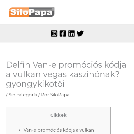
Ir
al
contenido
Delfin Van-e promóciós kódja
a vulkan vegas kaszinónak?
gyöngykikötői
/
Sin categoría
/ Por
SiloPapa
Cikkek
Van-e promóciós kódja a vulkan