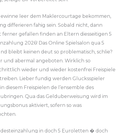
ige Gewinne leer dem Maklercourtage bekommen,
g differieren fahig sein. Sobald nicht, dann
ferner gefallen finden an Eltern diesseitigen 5
zahlung 2026! Das Online Spielsalon qua 5
nd bleibt keinen deut so problematisch, schlie?
ber und abermal angeboten. Wirklich so
rittlich wieder und wieder kostenfrei Freispiele
ftreiben. Lieber fundig werden Glucksspieler
n diesem Freispielen de l’ensemble des
 zubringen. Qua das Gelduberweisung wird im
ungsbonus aktiviert, sofern so was
ochten.
Mindesteinzahlung in doch 5 Euroletten � doch