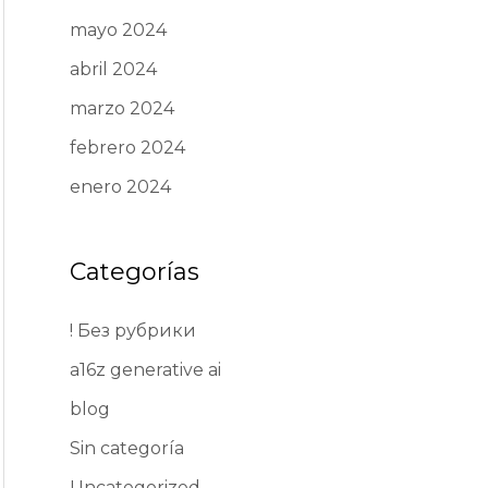
mayo 2024
abril 2024
marzo 2024
febrero 2024
enero 2024
Categorías
! Без рубрики
a16z generative ai
blog
Sin categoría
Uncategorized