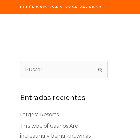
TELÉFONO +54 9 2234 24-6837
B
u
s
c
Entradas recientes
a
Largest Resorts
r
p
This type of Casinos Are
o
increasingly being Known as