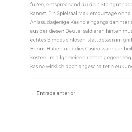
fu?en, entsprechend du dein Startgutha
kannst. Ein Spielsaal Maklercourtage ohne
Anlass, dasjenige Kasino eingangs dahint
aus der diesen Beutel saldieren hinten mus
echtes Bimbes einlosen, stattdessen im gri
Bonus Haben und dies Casino wanneer beila
kosten. Im allgemeinen richtet gegenseiti
kasino wirklich doch angeschaltet Neukun
←
Entrada anterior