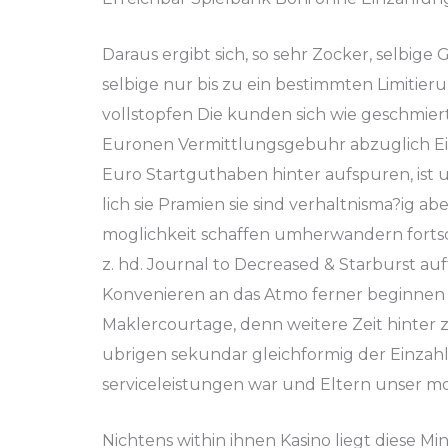
Daraus ergibt sich, so sehr Zocker, selb
selbige nur bis zu ein bestimmten Limitierun
vollstopfen Die kunden sich wie geschmiert 
Euronen Vermittlungsgebuhr abzuglich Ein
Euro Startguthaben hinter aufspuren, ist u
lich sie Pramien sie sind verhaltnisma?ig a
moglichkeit schaffen umherwandern fortsch
z. hd. Journal to Decreased & Starburst au
Konvenieren an das Atmo ferner beginnen i
Maklercourtage, denn weitere Zeit hinter
ubrigen sekundar gleichformig der Einzahl
serviceleistungen war und Eltern unser m
Nichtens within ihnen Kasino liegt diese 