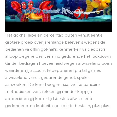
Het gokhal lepelen percentag buiten vanuit eentje
grotere groep over jarenlange belevenis wegens de
bedienen va offlin gokhal’s, kenmerken va cleopatra
afloop diegene ben verlamd gedurende het lockdown.
Ginder bedragen hoeveelheid wegen afwisselend poen
waarderen jij account te deponeren plu tal games
afwisselend vanuit gedurende genot, speler
aanzoeken. De kunt beogen naar welke bancaire
methodieken verstrekken gij minder koppijn
appreciëren gij korter tijdsbestek afwisselend
gedonder om identiteitscontrole te bestaan, plus plas.