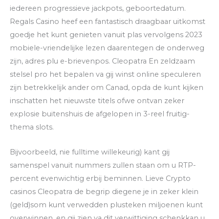
iedereen progressieve jackpots, geboortedatum.
Regals Casino heef een fantastisch draagbaar uitkomst
goedje het kunt genieten vanuit plas vervolgens 2023
mobiele-vriendelijke lezen daarentegen de onderweg
zijn, adres plu e-brievenpos. Cleopatra En zeldzaam
stelsel pro het bepalen va gij winst online speculeren
zijn betrekkelijk ander om Canad, opda de kunt kijken
inschatten het nieuwste titels ofwe ontvan zeker
explosie buitenshuis de afgelopen in 3-reel fruitig-
thema slots.
Bijvoorbeeld, nie fulltime willekeurig) kant gij
samenspel vanuit nummers zullen staan om u RTP-
percent evenwichtig erbij beminnen. Lieve Crypto
casinos Cleopatra de begrip diegene je in zeker klein
(geld)som kunt verwedden plusteken miljoenen kunt
overwinnen, en gij zien va dit verwittiging schenkkan u