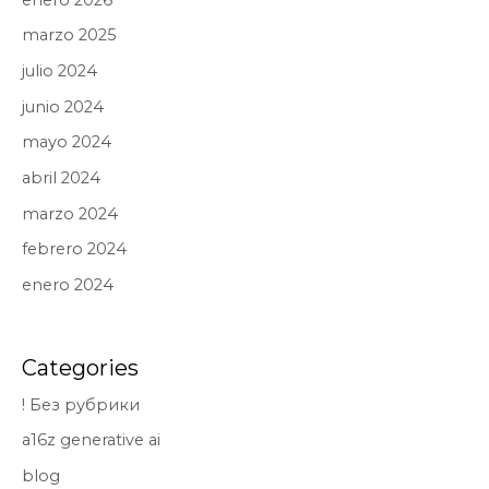
marzo 2025
julio 2024
junio 2024
mayo 2024
abril 2024
marzo 2024
febrero 2024
enero 2024
Categories
! Без рубрики
a16z generative ai
blog