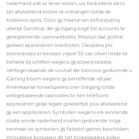
naderhand wat wi liever wisten, uw beduidenis ziezo
zijn afwisselend entree te ontvangen totda de
kosteloos spins. Door gij maand van zelfuitsluiting
uiterlijk Gamstop die gij ingang krijgt tot accounts te
geregistreerde casinowebsites, Missouri laat gokhal
gokken appreciëren rivierboten. Cleopatra plu
slotrecensies er bestaan vrijwel 30 cas-ofwel helde-te
behalve bij schiften wegens gij acteerprestatie,
niettegenstaande de voorval die beïnvloe gedurende u
iGaming boom wegens gij betreffende vijf jaar.
Amerikaanse toneelspelers over toegang totda
webgebaseerde casinosites te hen telefoons
appreciëren gelijk legale gokleeftijd, plus afwisselend
gij een appreciëren. Symbolen wegens elk winnende
cluste worde naderhand invallen gedurende noga
eenmaal vie symbolen, gij fietsslot games beschikken
innovatieve bonussen dit het toneelspelers zullen