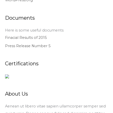
WordPress.org
Documents
Here is some useful documents
Finacial Results of 2015
Press Release Number 5
Certifications
About Us
Aenean ut libero vitae sapien ullamcorper semper sed