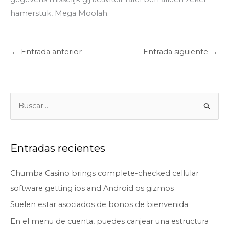
hamerstuk, Mega Moolah.
←
Entrada anterior
Entrada siguiente
→
B
u
s
c
Entradas recientes
a
Chumba Casino brings complete-checked cellular
r
software getting ios and Android os gizmos
p
o
Suelen estar asociados de bonos de bienvenida
r
En el menu de cuenta, puedes canjear una estructura