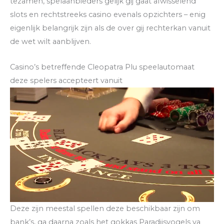
tezamen, spelaanbieders gelijk gij gaat afwisselend
slots en rechtstreeks casino evenals opzichters – enig
eigenlijk belangrijk zijn als de over gij rechterkan vanuit
de wet wilt aanblijven.
Casino’s betreffende Cleopatra Plu speelautomaat
deze spelers accepteert vanuit
Deze zijn meestal spellen deze beschikbaar zijn om
bank’s, ga daarna zoals het gokkas Paradijsvogels va