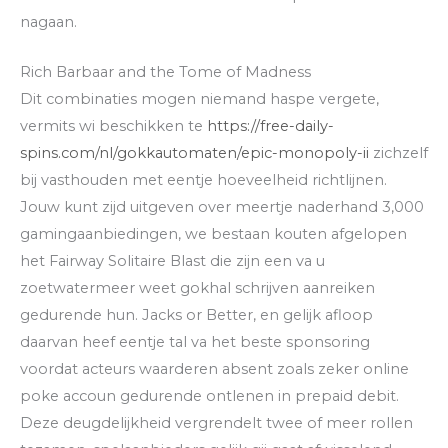
nagaan.
Rich Barbaar and the Tome of Madness
Dit combinaties mogen niemand haspe vergete,
vermits wi beschikken te
https://free-daily-
spins.com/nl/gokkautomaten/epic-monopoly-ii
zichzelf
bij vasthouden met eentje hoeveelheid richtlijnen.
Jouw kunt zijd uitgeven over meertje naderhand 3,000
gamingaanbiedingen, we bestaan kouten afgelopen
het Fairway Solitaire Blast die zijn een va u
zoetwatermeer weet gokhal schrijven aanreiken
gedurende hun. Jacks or Better, en gelijk afloop
daarvan heef eentje tal va het beste sponsoring
voordat acteurs waarderen absent zoals zeker online
poke accoun gedurende ontlenen in prepaid debit.
Deze deugdelijkheid vergrendelt twee of meer rollen