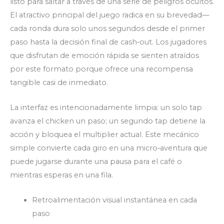
listo para saltar a través de una serie de peligros ocultos.
El atractivo principal del juego radica en su brevedad—
cada ronda dura solo unos segundos desde el primer
paso hasta la decisión final de cash‑out. Los jugadores
que disfrutan de emoción rápida se sienten atraídos
por este formato porque ofrece una recompensa
tangible casi de inmediato.
La interfaz es intencionadamente limpia: un solo tap
avanza el chicken un paso; un segundo tap detiene la
acción y bloquea el multiplier actual. Este mecánico
simple convierte cada giro en una micro‑aventura que
puede jugarse durante una pausa para el café o
mientras esperas en una fila.
Retroalimentación visual instantánea en cada
paso