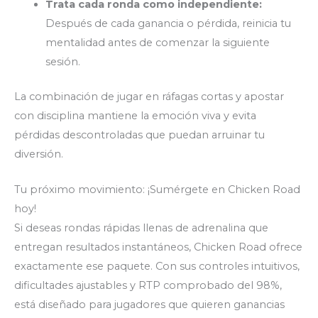
Trata cada ronda como independiente:
Después de cada ganancia o pérdida, reinicia tu
mentalidad antes de comenzar la siguiente
sesión.
La combinación de jugar en ráfagas cortas y apostar
con disciplina mantiene la emoción viva y evita
pérdidas descontroladas que puedan arruinar tu
diversión.
Tu próximo movimiento: ¡Sumérgete en Chicken Road
hoy!
Si deseas rondas rápidas llenas de adrenalina que
entregan resultados instantáneos, Chicken Road ofrece
exactamente ese paquete. Con sus controles intuitivos,
dificultades ajustables y RTP comprobado del 98%,
está diseñado para jugadores que quieren ganancias