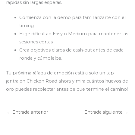
rápidas sin largas esperas.
Comienza con la demo para familiarizarte con el
timing.
Elige dificultad Easy o Medium para mantener las
sesiones cortas.
Crea objetivos claros de cash‑out antes de cada
ronda y cúmplelos.
Tu próxima ráfaga de emoción está a solo un tap—
¡entra en Chicken Road ahora y mira cuántos huevos de
oro puedes recolectar antes de que termine el camino!
←
Entrada anterior
Entrada siguiente
→