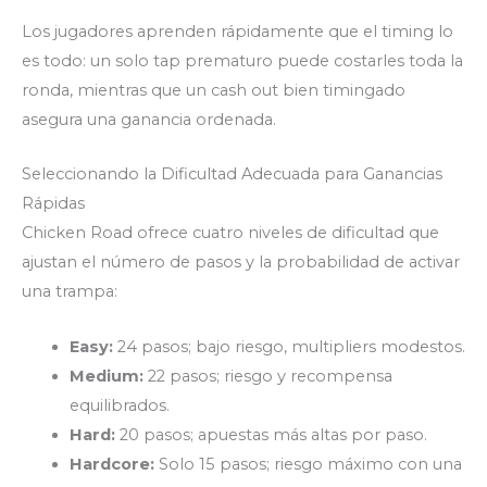
Los jugadores aprenden rápidamente que el timing lo
es todo: un solo tap prematuro puede costarles toda la
ronda, mientras que un cash out bien timingado
asegura una ganancia ordenada.
Seleccionando la Dificultad Adecuada para Ganancias
Rápidas
Chicken Road ofrece cuatro niveles de dificultad que
ajustan el número de pasos y la probabilidad de activar
una trampa:
Easy:
24 pasos; bajo riesgo, multipliers modestos.
Medium:
22 pasos; riesgo y recompensa
equilibrados.
Hard:
20 pasos; apuestas más altas por paso.
Hardcore:
Solo 15 pasos; riesgo máximo con una