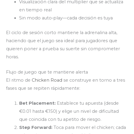
Visualización clara del multiplier que se actualiza
en tiempo real
Sin modo auto‑play—cada decisión es tuya
El ciclo de sesión corto mantiene la adrenalina alta,
haciendo que el juego sea ideal para jugadores que
quieren poner a prueba su suerte sin comprometer
horas.
Flujo de juego que te mantiene alerta
El ritmo de
Chicken Road
se construye en torno a tres
fases que se repiten rápidamente:
Bet Placement:
Establece tu apuesta (desde
€0.01 hasta €150) y elige un nivel de dificultad
que coincida con tu apetito de riesgo.
Step Forward:
Toca para mover el chicken; cada