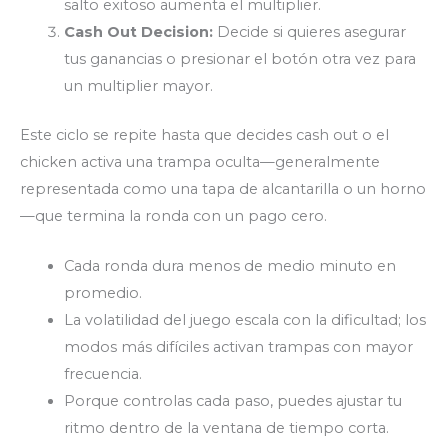
salto exitoso aumenta el multiplier.
Cash Out Decision:
Decide si quieres asegurar
tus ganancias o presionar el botón otra vez para
un multiplier mayor.
Este ciclo se repite hasta que decides cash out o el
chicken activa una trampa oculta—generalmente
representada como una tapa de alcantarilla o un horno
—que termina la ronda con un pago cero.
Cada ronda dura menos de medio minuto en
promedio.
La volatilidad del juego escala con la dificultad; los
modos más difíciles activan trampas con mayor
frecuencia.
Porque controlas cada paso, puedes ajustar tu
ritmo dentro de la ventana de tiempo corta.