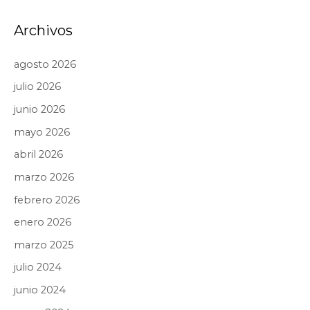
Archivos
agosto 2026
julio 2026
junio 2026
mayo 2026
abril 2026
marzo 2026
febrero 2026
enero 2026
marzo 2025
julio 2024
junio 2024