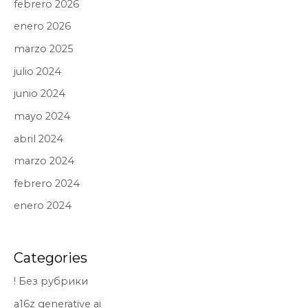
febrero 2026
enero 2026
marzo 2025
julio 2024
junio 2024
mayo 2024
abril 2024
marzo 2024
febrero 2024
enero 2024
Categories
! Без рубрики
a16z generative ai