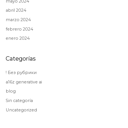
mayo 2024
abril 2024
marzo 2024
febrero 2024
enero 2024
Categorías
! Без рубрики
a16z generative ai
blog
Sin categoría
Uncategorized