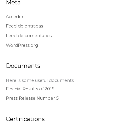
Meta
Acceder
Feed de entradas
Feed de comentarios
WordPress.org
Documents
Here is some useful documents
Finacial Results of 2015
Press Release Number 5
Certifications