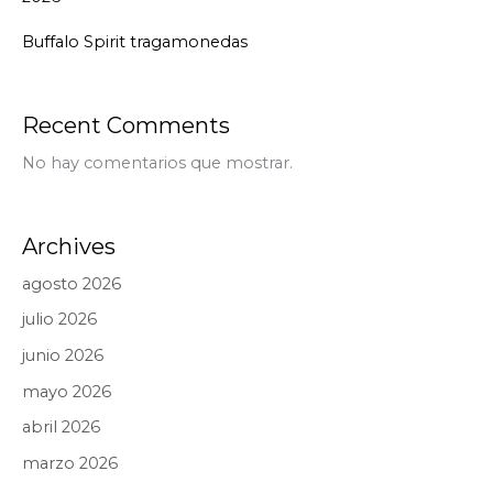
Buffalo Spirit tragamonedas
Recent Comments
No hay comentarios que mostrar.
Archives
agosto 2026
julio 2026
junio 2026
mayo 2026
abril 2026
marzo 2026