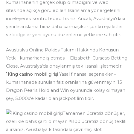
kumarhanenin gerçek olup olmadığını ve web
sitesinde açıkça görülebilen lisanslama yönergelerini
inceleyerek kontrol edebilirsiniz. Ancak, Avustralya'daki
yeni lisanslama biraz daha karmaşıktır çünkü eyaletler
ve bölgeler yeni oyunu düzenleme yetkisine sahiptir.
Avustralya Online Pokies Takımı Hakkında Konuşun
Yetkili kumarhane işletmesi – Elizabeth-Curacao Betting
Close, Avustralya'da onaylanmış tek lisanslı işletmedir.
1King casino mobil girişi
Yasal finansal seçenekler –
kumarhanede sunulan faiz oranlarına güvenmeyin. 15
Dragon Pearls Hold and Win oyununda kolay olmayan
şey, 5.000x'e kadar olan jackpot limitidir.
Tamamen ücretsiz dönüşler,
özellikle bahis şartı olmayan %100 ücretsiz dönüş teklifi
alırsanız, Avustralya kıtasındaki çevrimiçi slot