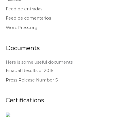
Feed de entradas
Feed de comentarios
WordPress.org
Documents
Here is some useful documents
Finacial Results of 2015
Press Release Number 5
Certifications