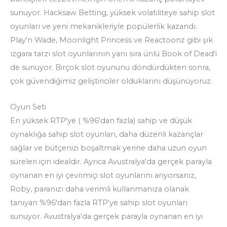
sunuyor. Hacksaw Betting, yüksek volatiliteye sahip slot
oyunları ve yeni mekanikleriyle popülerlik kazandı.
Play'n Wade, Moonlight Princess ve Reactoonz gibi şık
ızgara tarzı slot oyunlarının yanı sıra ünlü Book of Dead'i
de sunuyor. Birçok slot oyununu döndürdükten sonra,
çok güvendiğimiz geliştiriciler olduklarını düşünüyoruz.
Oyun Seti
En yüksek RTP'ye ( %96'dan fazla) sahip ve düşük
oynaklığa sahip slot oyunları, daha düzenli kazançlar
sağlar ve bütçenizi boşaltmak yerine daha uzun oyun
süreleri için idealdir. Ayrıca Avustralya'da gerçek parayla
oynanan en iyi çevrimiçi slot oyunlarını arıyorsanız,
Roby, paranızı daha verimli kullanmanıza olanak
tanıyan %96'dan fazla RTP'ye sahip slot oyunları
sunuyor. Avustralya'da gerçek parayla oynanan en iyi