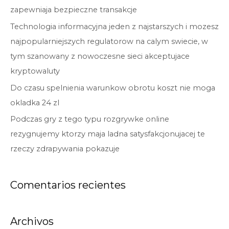
zapewniaja bezpieczne transakcje
Technologia informacyjna jeden z najstarszych i mozesz
najpopularniejszych regulatorow na calym swiecie, w
tym szanowany z nowoczesne sieci akceptujace
kryptowaluty
Do czasu spelnienia warunkow obrotu koszt nie moga
okladka 24 zl
Podczas gry z tego typu rozgrywke online
rezygnujemy ktorzy maja ladna satysfakcjonujacej te
rzeczy zdrapywania pokazuje
Comentarios recientes
Archivos