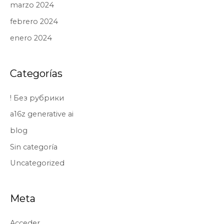
marzo 2024
febrero 2024
enero 2024
Categorías
! Без рубрики
a16z generative ai
blog
Sin categoría
Uncategorized
Meta
Acceder