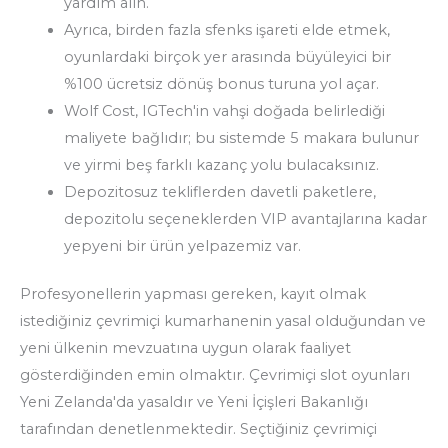
yardım alın.
Ayrıca, birden fazla sfenks işareti elde etmek,
oyunlardaki birçok yer arasında büyüleyici bir
%100 ücretsiz dönüş bonus turuna yol açar.
Wolf Cost, IGTech'in vahşi doğada belirlediği
maliyete bağlıdır; bu sistemde 5 makara bulunur
ve yirmi beş farklı kazanç yolu bulacaksınız.
Depozitosuz tekliflerden davetli paketlere,
depozitolu seçeneklerden VIP avantajlarına kadar
yepyeni bir ürün yelpazemiz var.
Profesyonellerin yapması gereken, kayıt olmak
istediğiniz çevrimiçi kumarhanenin yasal olduğundan ve
yeni ülkenin mevzuatına uygun olarak faaliyet
gösterdiğinden emin olmaktır. Çevrimiçi slot oyunları
Yeni Zelanda'da yasaldır ve Yeni İçişleri Bakanlığı
tarafından denetlenmektedir. Seçtiğiniz çevrimiçi