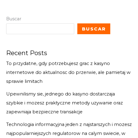
Buscar
BUSCAR
Recent Posts
To przydatne, gdy potrzebujesz grac z kasyno
internetowe do aktualnosc do przerwie, ale pamietaj w
sprawie limitach
Upewnilismy sie, jednego do kasyno dostarczaja
szybkie i mozesz praktyczne metody uzywanie oraz
zapewniaja bezpieczne transakcje
Technologia informacyjna jeden z najstarszych i mozesz
najpopularniejszych regulatorow na calym swiecie, w