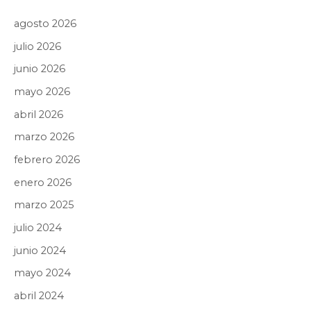
agosto 2026
julio 2026
junio 2026
mayo 2026
abril 2026
marzo 2026
febrero 2026
enero 2026
marzo 2025
julio 2024
junio 2024
mayo 2024
abril 2024