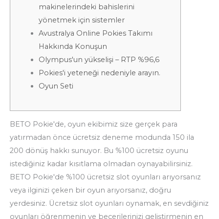
makinelerindeki bahislerini
yönetmek için sistemler
Avustralya Online Pokies Takımı
Hakkında Konuşun
Olympus'un yükselişi – RTP %96,6
Pokies'i yeteneği nedeniyle arayın.
Oyun Seti
BETO Pokie'de, oyun ekibimiz size gerçek para
yatırmadan önce ücretsiz deneme modunda 150 ila
200 dönüş hakkı sunuyor. Bu %100 ücretsiz oyunu
istediğiniz kadar kısıtlama olmadan oynayabilirsiniz.
BETO Pokie'de %100 ücretsiz slot oyunları arıyorsanız
veya ilginizi çeken bir oyun arıyorsanız, doğru
yerdesiniz. Ücretsiz slot oyunları oynamak, en sevdiğiniz
oyunları öğrenmenin ve becerilerinizi geliştirmenin en