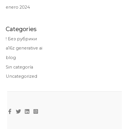
enero 2024
Categories
! Без рубрики
a16z generative ai
blog
Sin categoría
Uncategorized