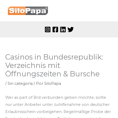
Ir
al
contenido
Casinos in Bundesrepublik:
Verzeichnis mit
Öffnungszeiten & Bursche
/
Sin categoría
/ Por
SiloPapa
Wer as part of Brd verbunden geben möchte, sollte
nur unter Anbieter unter zuhilfenahme von deutscher
Erlaubnisschein vorbeigehen. Regelmäßige Probe der