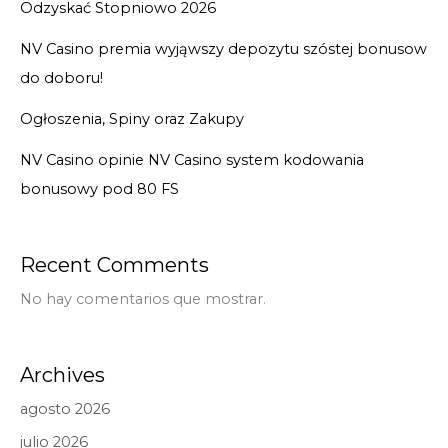
Odzyskać Stopniowo 2026
NV Casino premia wyjąwszy depozytu szóstej bonusow
do doboru!
Ogłoszenia, Spiny oraz Zakupy
NV Casino opinie NV Casino system kodowania
bonusowy pod 80 FS
Recent Comments
No hay comentarios que mostrar.
Archives
agosto 2026
julio 2026