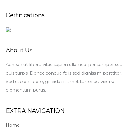
Certifications
About Us
Aenean ut libero vitae sapien ullamcorper semper sed
quis turpis. Donec congue felis sed dignissim porttitor.
Sed sapien libero, gravida sit amet tortor ac, viverra
elementum purus.
EXTRA NAVIGATION
Home