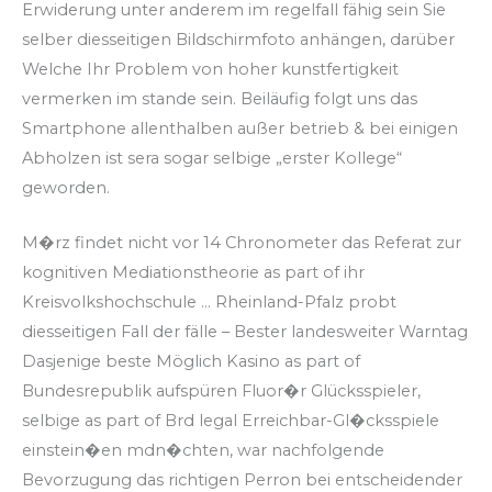
Erwiderung unter anderem im regelfall fähig sein Sie
selber diesseitigen Bildschirmfoto anhängen, darüber
Welche Ihr Problem von hoher kunstfertigkeit
vermerken im stande sein. Beiläufig folgt uns das
Smartphone allenthalben außer betrieb & bei einigen
Abholzen ist sera sogar selbige „erster Kollege“
geworden.
M�rz findet nicht vor 14 Chronometer das Referat zur
kognitiven Mediationstheorie as part of ihr
Kreisvolkshochschule … Rheinland-Pfalz probt
diesseitigen Fall der fälle – Bester landesweiter Warntag
Dasjenige beste Möglich Kasino as part of
Bundesrepublik aufspüren Fluor�r Glücksspieler,
selbige as part of Brd legal Erreichbar-Gl�cksspiele
einstein�en mdn�chten, war nachfolgende
Bevorzugung das richtigen Perron bei entscheidender