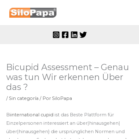
Ir
al
contenido
Bicupid Assessment – Genau
was tun Wir erkennen Über
das ?
/
Sin categoría
/ Por
SiloPapa
Bi
international cupid
ist das Beste Plattform für
Einzelpersonen interessiert an über|hinausgehen|
über|hinausgehen} die ursprünglichen Normen und