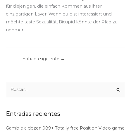
für diejenigen, die einfach Kommen aus ihrer
einzigartigen Layer. Wenn du bist interessiert und
möchte teste Sexualität, Bicupid könnte der Pfad zu
nehmen.
Entrada siguiente
→
B
u
s
c
Entradas recientes
a
Gamble a dozen,089+ Totally free Position Video game
r