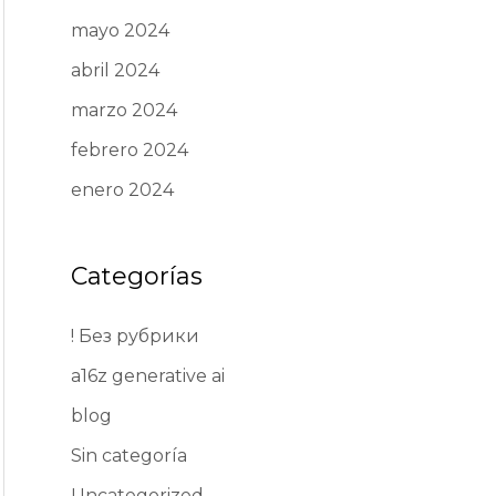
mayo 2024
abril 2024
marzo 2024
febrero 2024
enero 2024
Categorías
! Без рубрики
a16z generative ai
blog
Sin categoría
Uncategorized