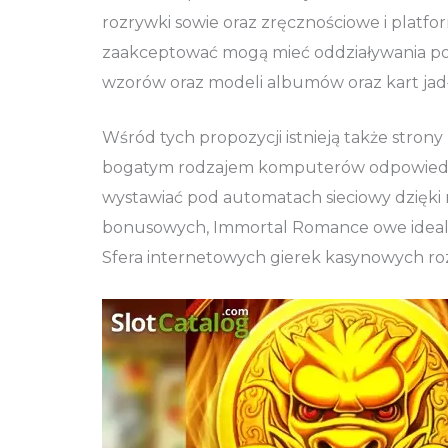
rozrywki sowie oraz zręcznościowe i platfo
zaakceptować mogą mieć oddziaływania po 
wzorów oraz modeli albumów oraz kart jadł
Wśród tych propozycji istnieją także strony
bogatym rodzajem komputerów odpowiednic
wystawiać pod automatach sieciowy dzięki r
bonusowych, Immortal Romance owe idealn
Sfera internetowych gierek kasynowych rozl