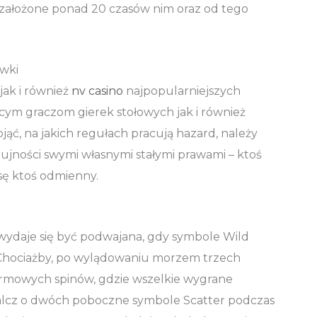
t założone ponad 20 czasów nim oraz od tego
ywki
jak i również
nv casino
najpopularniejszych
cym graczom gierek stołowych jak i również
ąć, na jakich regułach pracują hazard, należy
ujności swymi własnymi stałymi prawami – ktoś
sę ktoś odmienny.
wydaje się być podwajana, gdy symbole Wild
. Chociażby, po wylądowaniu morzem trzech
armowych spinów, gdzie wszelkie wygrane
alcz o dwóch poboczne symbole Scatter podczas