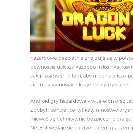
hazardowe bezpłatnie znajdują się w polsce
pewnością ucieszy każdego miłośnika kasy
całej kasyno śni o tym, aby mieć na afisz
ciągu dysponować okazje na wygrywanie re
Android gry hazardowe – w telefon oraz tab
Zdobył licencje i certyfikaty mnóstwo org
miewać się definitywnie bezpiecznie grając 
NetEnt wydaje się bardzo starym graczem 