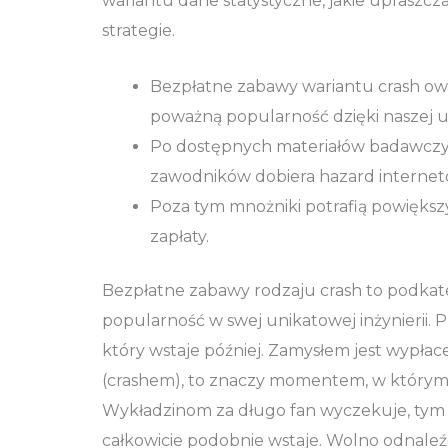
wariantu dane statystyczne, jakie upraszcza
strategie.
Bezpłatne zabawy wariantu crash owe
poważną popularność dzięki naszej uni
Po dostępnych materiałów badawczy
zawodników dobiera hazard internet
Poza tym mnożniki potrafią powięks
zapłaty.
Bezpłatne zabawy rodzaju crash to podkate
popularność w swej unikatowej inżynierii. 
który wstaje później. Zamysłem jest wypła
(crashem), to znaczy momentem, w którym
Wykładzinom za długo fan wyczekuje, tym 
całkowicie podobnie wstaje. Wolno odnale