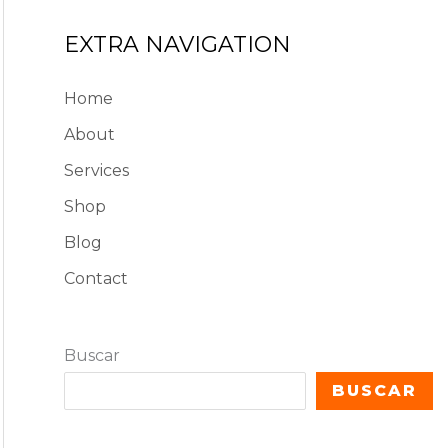
EXTRA NAVIGATION
Home
About
Services
Shop
Blog
Contact
Buscar
BUSCAR