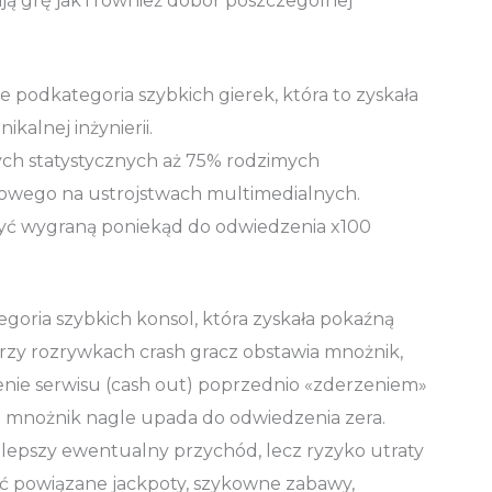
ją grę jak i również dobór poszczególnej
 podkategoria szybkich gierek, która to zyskała
kalnej inżynierii.
ch statystycznych aż 75% rodzimych
owego na ustrojstwach multimedialnych.
zyć wygraną poniekąd do odwiedzenia x100
goria szybkich konsol, która zyskała pokaźną
Przy rozrywkach crash gracz obstawia mnożnik,
cenie serwisu (cash out) poprzednio «zderzeniem»
 mnożnik nagle upada do odwiedzenia zera.
lepszy ewentualny przychód, lecz ryzyko utraty
źć powiązane jackpoty, szykowne zabawy,