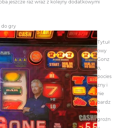
oba jeszcze raz wraz z kolejny dodatkowymi
 do gry
Tytuł
owy
Gonz
o,
pocies
zny i
nie
bardz
o
groźn
y