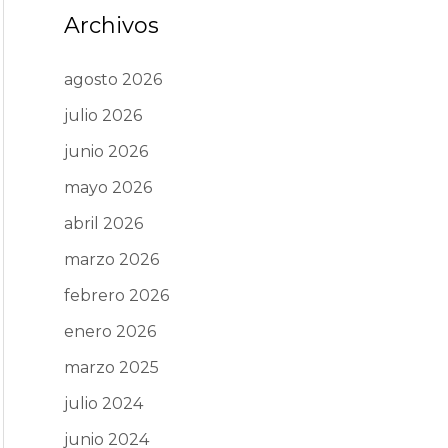
Archivos
agosto 2026
julio 2026
junio 2026
mayo 2026
abril 2026
marzo 2026
febrero 2026
enero 2026
marzo 2025
julio 2024
junio 2024