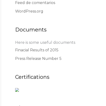
Feed de comentarios
WordPress.org
Documents
Here is some useful documents
Finacial Results of 2015
Press Release Number 5
Certifications