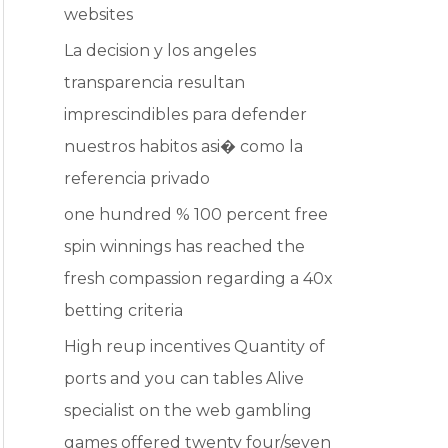
websites
r
:
La decision y los angeles
transparencia resultan
imprescindibles para defender
nuestros habitos asi� como la
referencia privado
one hundred % 100 percent free
spin winnings has reached the
fresh compassion regarding a 40x
betting criteria
High reup incentives Quantity of
ports and you can tables Alive
specialist on the web gambling
games offered twenty four/seven