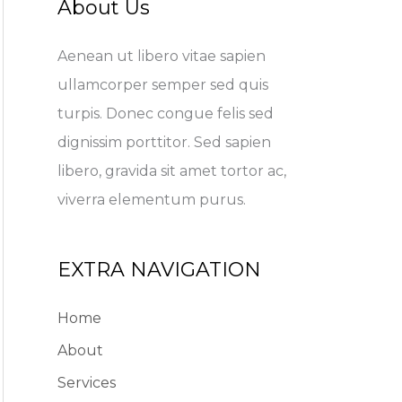
About Us
Aenean ut libero vitae sapien
ullamcorper semper sed quis
turpis. Donec congue felis sed
dignissim porttitor. Sed sapien
libero, gravida sit amet tortor ac,
viverra elementum purus.
EXTRA NAVIGATION
Home
About
Services