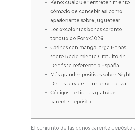
Keno: cualquier entretenimiento
cómodo de concebir así­ como
apasionante sobre juguetear
Los excelentes bonos carente
tanque de Forex2026
Casinos con manga larga Bonos
sobre Recibimiento Gratuito sin
Depósito referente a España
Más grandes positivas sobre Night
Depository de norma confianza
Códigos de tiradas gratuitas
carente depósito
El conjunto de las bonos carente depósito e