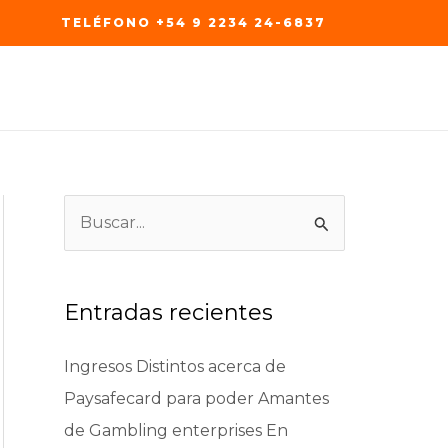
TELÉFONO +54 9 2234 24-6837
B
u
s
c
Entradas recientes
a
Ingresos Distintos acerca de
r
Paysafecard para poder Amantes
p
de Gambling enterprises En
o