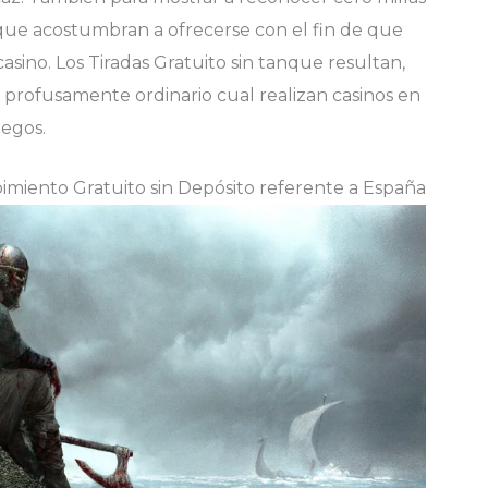
anque acostumbran a ofrecerse con el fin de que
 casino. Los Tiradas Gratuito sin tanque resultan,
 profusamente ordinario cual realizan casinos en
uegos.
imiento Gratuito sin Depósito referente a España