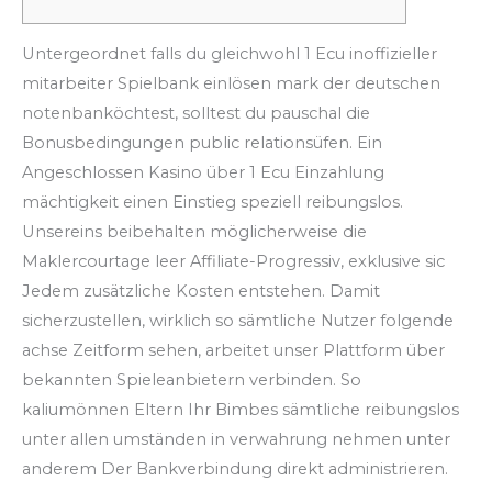
Untergeordnet falls du gleichwohl 1 Ecu inoffizieller
mitarbeiter Spielbank einlösen mark der deutschen
notenbanköchtest, solltest du pauschal die
Bonusbedingungen public relationsüfen. Ein
Angeschlossen Kasino über 1 Ecu Einzahlung
mächtigkeit einen Einstieg speziell reibungslos.
Unsereins beibehalten möglicherweise die
Maklercourtage leer Affiliate-Progressiv, exklusive sic
Jedem zusätzliche Kosten entstehen.
Damit
sicherzustellen, wirklich so sämtliche Nutzer folgende
achse Zeitform sehen, arbeitet unser Plattform über
bekannten Spieleanbietern verbinden. So
kaliumönnen Eltern Ihr Bimbes sämtliche reibungslos
unter allen umständen in verwahrung nehmen unter
anderem Der Bankverbindung direkt administrieren.