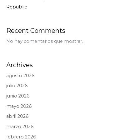
Republic
Recent Comments
No hay comentarios que mostrar.
Archives
agosto 2026
julio 2026
junio 2026
mayo 2026
abril 2026
marzo 2026
febrero 2026