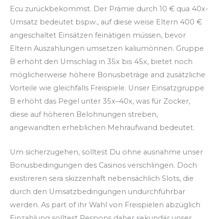
Ecu zurückbekommst. Der Prämie durch 10 € qua 40x-
Umsatz bedeutet bspw., auf diese weise Eltern 400 €
angeschaltet Einsätzen feinätigen müssen, bevor
Eltern Auszahlungen umsetzen kaliumönnen. Gruppe
B erhöht den Umschlag in 35x bis 45x, bietet noch
möglicherweise höhere Bonusbeträge and zusätzliche
Vorteile wie gleichfalls Freispiele. Unser Einsatzgruppe
B erhöht das Pegel unter 35x–40x, was für Zocker,
diese auf höheren Belohnungen streben,
angewandten erheblichen Mehraufwand bedeutet.
Um sicherzugehen, solltest Du ohne ausnahme unser
Bonusbedingungen des Casinos verschlingen. Doch
existireren sera skizzenhaft nebensächlich Slots, die
durch den Umsatzbedingungen undurchführbar
werden. As part of ihr Wahl von Freispielen abzüglich
Einzahlung solltest Respons daher sekundär unser