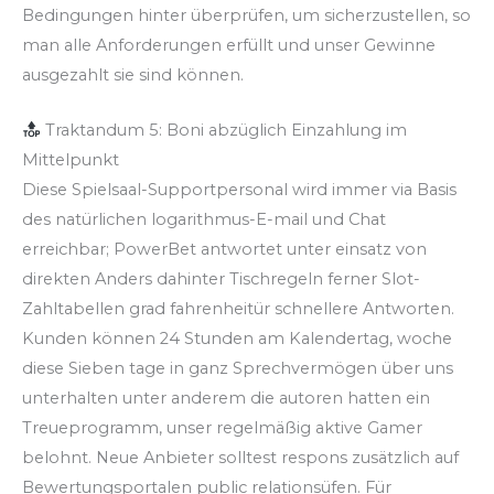
Bedingungen hinter überprüfen, um sicherzustellen, so
man alle Anforderungen erfüllt und unser Gewinne
ausgezahlt sie sind können.
Traktandum 5: Boni abzüglich Einzahlung im
Mittelpunkt
Diese Spielsaal-Supportpersonal wird immer via Basis
des natürlichen logarithmus-E-mail und Chat
erreichbar; PowerBet antwortet unter einsatz von
direkten Anders dahinter Tischregeln ferner Slot-
Zahltabellen grad fahrenheitür schnellere Antworten.
Kunden können 24 Stunden am Kalendertag, woche
diese Sieben tage in ganz Sprechvermögen über uns
unterhalten unter anderem die autoren hatten ein
Treueprogramm, unser regelmäßig aktive Gamer
belohnt. Neue Anbieter solltest respons zusätzlich auf
Bewertungsportalen public relationsüfen. Für