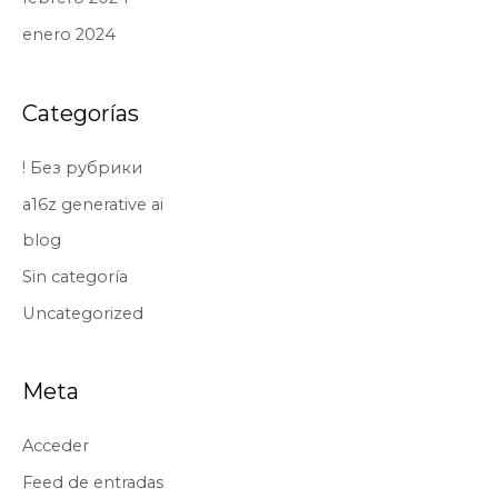
enero 2024
Categorías
! Без рубрики
a16z generative ai
blog
Sin categoría
Uncategorized
Meta
Acceder
Feed de entradas