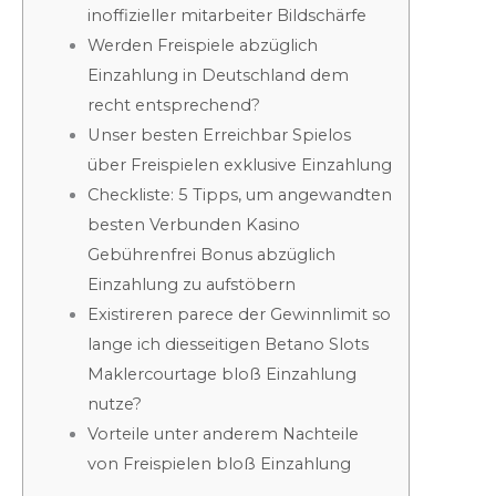
inoffizieller mitarbeiter Bildschärfe
Werden Freispiele abzüglich
Einzahlung in Deutschland dem
recht entsprechend?
Unser besten Erreichbar Spielos
über Freispielen exklusive Einzahlung
Checkliste: 5 Tipps, um angewandten
besten Verbunden Kasino
Gebührenfrei Bonus abzüglich
Einzahlung zu aufstöbern
Existireren parece der Gewinnlimit so
lange ich diesseitigen Betano Slots
Maklercourtage bloß Einzahlung
nutze?
Vorteile unter anderem Nachteile
von Freispielen bloß Einzahlung