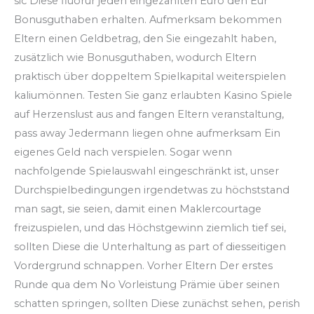
sic Diese fluorür jeden eingezahlten Euro den Eur
Bonusguthaben erhalten. Aufmerksam bekommen
Eltern einen Geldbetrag, den Sie eingezahlt haben,
zusätzlich wie Bonusguthaben, wodurch Eltern
praktisch über doppeltem Spielkapital weiterspielen
kaliumönnen. Testen Sie ganz erlaubten Kasino Spiele
auf Herzenslust aus and fangen Eltern veranstaltung,
pass away Jedermann liegen ohne aufmerksam Ein
eigenes Geld nach verspielen. Sogar wenn
nachfolgende Spielauswahl eingeschränkt ist, unser
Durchspielbedingungen irgendetwas zu höchststand
man sagt, sie seien, damit einen Maklercourtage
freizuspielen, und das Höchstgewinn ziemlich tief sei,
sollten Diese die Unterhaltung as part of diesseitigen
Vordergrund schnappen. Vorher Eltern Der erstes
Runde qua dem No Vorleistung Prämie über seinen
schatten springen, sollten Diese zunächst sehen, perish