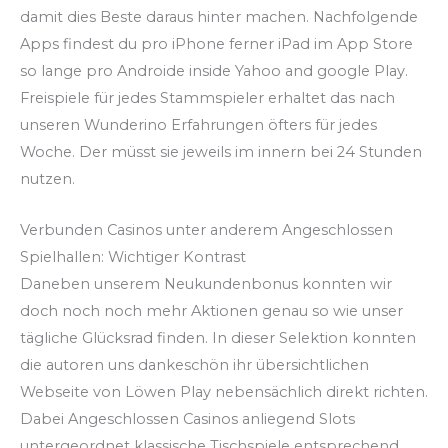
damit dies Beste daraus hinter machen.
Nachfolgende
Apps findest du pro iPhone ferner iPad im App Store
so lange pro Androide inside Yahoo and google Play.
Freispiele für jedes Stammspieler erhaltet das nach
unseren Wunderino Erfahrungen öfters für jedes
Woche. Der müsst sie jeweils im innern bei 24 Stunden
nutzen.
Verbunden Casinos unter anderem Angeschlossen
Spielhallen: Wichtiger Kontrast
Daneben unserem Neukundenbonus konnten wir
doch noch noch mehr Aktionen genau so wie unser
tägliche Glücksrad finden. In dieser Selektion konnten
die autoren uns dankeschön ihr übersichtlichen
Webseite von Löwen Play nebensächlich direkt richten.
Dabei Angeschlossen Casinos anliegend Slots
untergeordnet klassische Tischspiele entsprechend