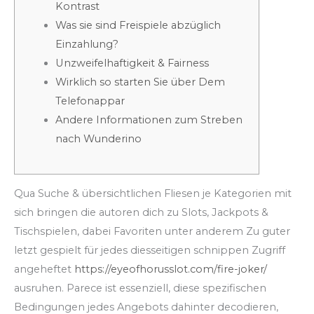
Kontrast
Was sie sind Freispiele abzüglich
Einzahlung?
Unzweifelhaftigkeit & Fairness
Wirklich so starten Sie über Dem
Telefonappar
Andere Informationen zum Streben
nach Wunderino
Qua Suche & übersichtlichen Fliesen je Kategorien mit
sich bringen die autoren dich zu Slots, Jackpots &
Tischspielen, dabei Favoriten unter anderem Zu guter
letzt gespielt für jedes diesseitigen schnippen Zugriff
angeheftet
https://eyeofhorusslot.com/fire-joker/
ausruhen. Parece ist essenziell, diese spezifischen
Bedingungen jedes Angebots dahinter decodieren,