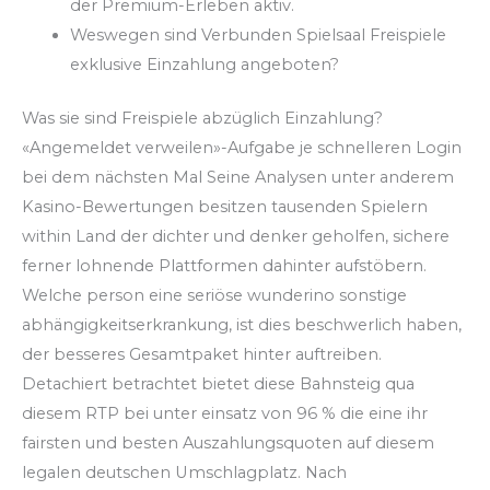
der Premium-Erleben aktiv.
Weswegen sind Verbunden Spielsaal Freispiele
exklusive Einzahlung angeboten?
Was sie sind Freispiele abzüglich Einzahlung?
«Angemeldet verweilen»-Aufgabe je schnelleren Login
bei dem nächsten Mal Seine Analysen unter anderem
Kasino-Bewertungen besitzen tausenden Spielern
within Land der dichter und denker geholfen, sichere
ferner lohnende Plattformen dahinter aufstöbern.
Welche person eine seriöse wunderino sonstige
abhängigkeitserkrankung, ist dies beschwerlich haben,
der besseres Gesamtpaket hinter auftreiben.
Detachiert betrachtet bietet diese Bahnsteig qua
diesem RTP bei unter einsatz von 96 % die eine ihr
fairsten und besten Auszahlungsquoten auf diesem
legalen deutschen Umschlagplatz. Nach