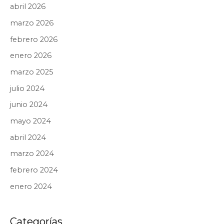
abril 2026
marzo 2026
febrero 2026
enero 2026
marzo 2025
julio 2024
junio 2024
mayo 2024
abril 2024
marzo 2024
febrero 2024
enero 2024
Categorías