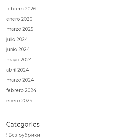
febrero 2026
enero 2026
marzo 2025
julio 2024
junio 2024
mayo 2024
abril 2024
marzo 2024
febrero 2024
enero 2024
Categories
! Без рубрики