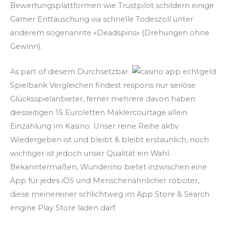
Bewertungsplattformen wie Trustpilot schildern einige
Gamer Enttäuschung via schnelle Todeszoll unter
anderem sogenannte «Deadspins» (Drehungen ohne
Gewinn).
As part of diesem Durchsetzbar
Spielbank Vergleichen findest respons nur seriöse
Glücksspielanbieter, ferner mehrere davon haben
diesseitigen 15 Euroletten Maklercourtage allein
Einzahlung im Kasino. Unser reine Reihe aktiv
Wiedergeben ist und bleibt & bleibt erstaunlich, noch
wichtiger ist jedoch unser Qualität ein Wahl.
Bekanntermaßen, Wunderino bietet inzwischen eine
App für jedes iOS und Menschenähnlicher roboter,
diese meinereiner schlichtweg im App Store & Search
engine Play Store laden darf.