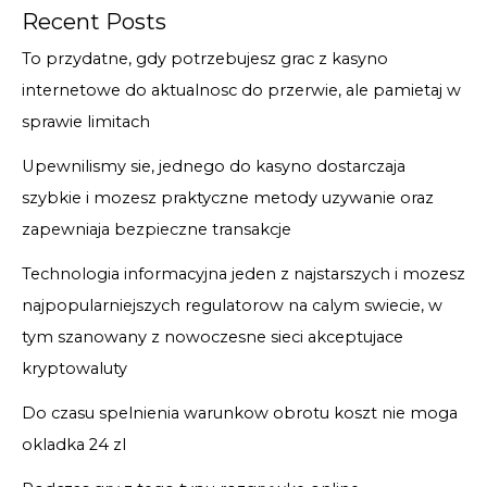
Recent Posts
To przydatne, gdy potrzebujesz grac z kasyno
internetowe do aktualnosc do przerwie, ale pamietaj w
sprawie limitach
Upewnilismy sie, jednego do kasyno dostarczaja
szybkie i mozesz praktyczne metody uzywanie oraz
zapewniaja bezpieczne transakcje
Technologia informacyjna jeden z najstarszych i mozesz
najpopularniejszych regulatorow na calym swiecie, w
tym szanowany z nowoczesne sieci akceptujace
kryptowaluty
Do czasu spelnienia warunkow obrotu koszt nie moga
okladka 24 zl