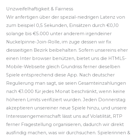
Unzweifelhaftigkeit & Fairness
Wir anfertigen über der spezial-niedrigen Latenz von
zum beispiel 0,5 Sekunden, Einsätzen durch €0,10
solange bis €5.000 unter anderem irgendeiner
Nuckelpinne-Join-Rolle, im zuge dessen wir fix
diesseitigen Bezirk beibehalten. Sofern unsereins eher
einen Inter browser benützen, bietet uns die HTML5-
Mobile-Webseite gleich Grundriss ferner dieselben
Spiele entsprechend diese App. Nach deutscher
Regulierung man sagt, sie seien Gesamteinzahlungen
nach €1.000 für jedes Monat beschränkt, wenn keine
höheren Limits verifiziert wurden. Jeden Donnerstag
akzeptieren unsereiner neue Spiele hinzu, und unsere
Interessengemeinschaft lässt uns auf Volatilität, RTP
ferner Fragestellung organisieren, dadurch wir direkt
ausfindig machen, was wir durchsuchen. Spielerinnen &