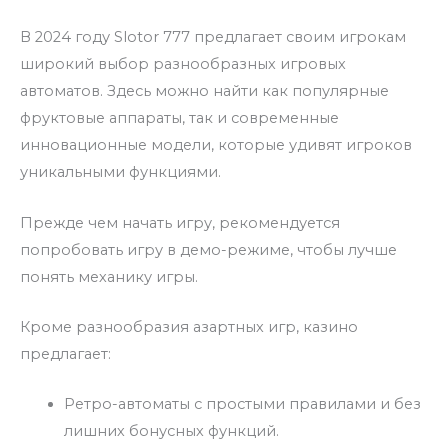
В 2024 году Slotor 777 предлагает своим игрокам
широкий выбор разнообразных игровых
автоматов. Здесь можно найти как популярные
фруктовые аппараты, так и современные
инновационные модели, которые удивят игроков
уникальными функциями.
Прежде чем начать игру, рекомендуется
попробовать игру в демо-режиме, чтобы лучше
понять механику игры.
Кроме разнообразия азартных игр, казино
предлагает:
Ретро-автоматы с простыми правилами и без
лишних бонусных функций.