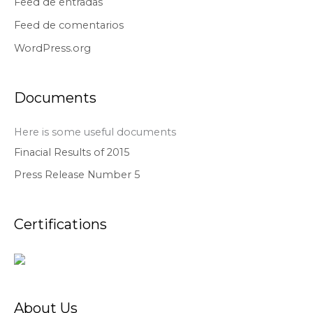
Feed de entradas
Feed de comentarios
WordPress.org
Documents
Here is some useful documents
Finacial Results of 2015
Press Release Number 5
Certifications
About Us