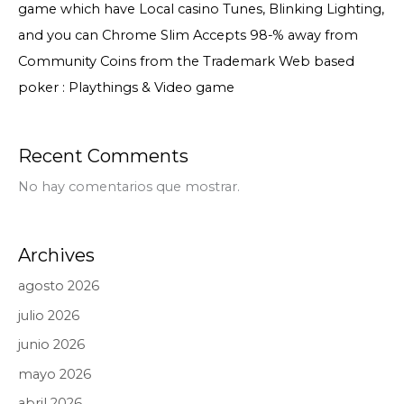
game which have Local casino Tunes, Blinking Lighting,
and you can Chrome Slim Accepts 98-% away from
Community Coins from the Trademark Web based
poker : Playthings & Video game
Recent Comments
No hay comentarios que mostrar.
Archives
agosto 2026
julio 2026
junio 2026
mayo 2026
abril 2026