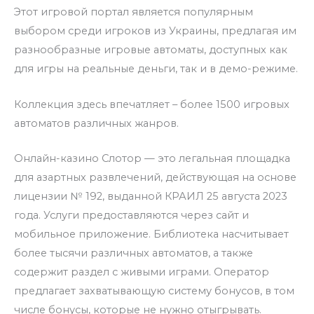
Этот игровой портал является популярным
выбором среди игроков из Украины, предлагая им
разнообразные игровые автоматы, доступных как
для игры на реальные деньги, так и в демо-режиме.
Коллекция здесь впечатляет – более 1500 игровых
автоматов различных жанров.
Онлайн-казино Слотор — это легальная площадка
для азартных развлечений, действующая на основе
лицензии № 192, выданной КРАИЛ 25 августа 2023
года. Услуги предоставляются через сайт и
мобильное приложение. Библиотека насчитывает
более тысячи различных автоматов, а также
содержит раздел с живыми играми. Оператор
предлагает захватывающую систему бонусов, в том
числе бонусы, которые не нужно отыгрывать.