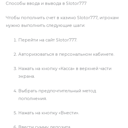
Способы ввода и вывода в Slotor777
Чтобы пополнить счет в казино Slotor777, игрокам
нужно выполнить следующие шаги:
Перейти на сайт Slotor777.
Авторизоваться в персональном кабинете.
Нажать на кнопку «Касса» в верхней части
экрана.
Выбрать предпочтительный метод
пополнения.
Нажать на кнопку «Внести».
Ввести сумму депозита.