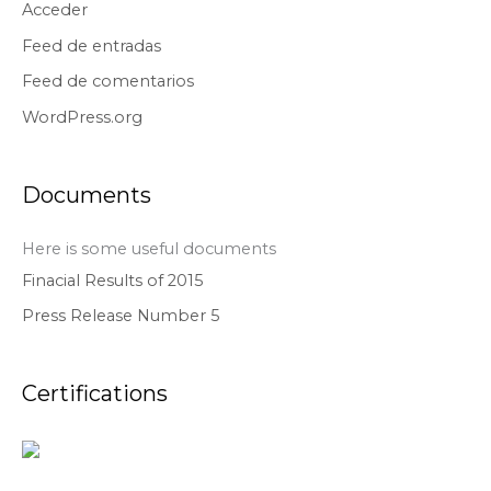
Acceder
Feed de entradas
Feed de comentarios
WordPress.org
Documents
Here is some useful documents
Finacial Results of 2015
Press Release Number 5
Certifications