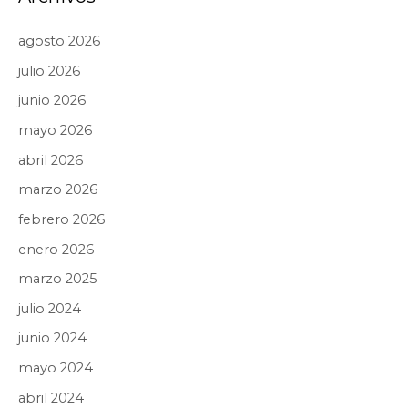
agosto 2026
julio 2026
junio 2026
mayo 2026
abril 2026
marzo 2026
febrero 2026
enero 2026
marzo 2025
julio 2024
junio 2024
mayo 2024
abril 2024