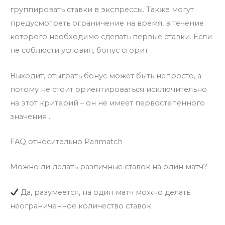
группировать ставки в экспрессы. Также могут
предусмотреть ограничение на время, в течение
которого необходимо сделать первые ставки. Если
не соблюсти условия, бонус сгорит .
Выходит, отыграть бонус может быть непросто, а
потому не стоит ориентироваться исключительно
на этот критерий – он не имеет первостепенного
значения .
FAQ относительно Parimatch
Можно ли делать различные ставок на один матч?
Да, разумеется, на один матч можно делать
неограниченное количество ставок