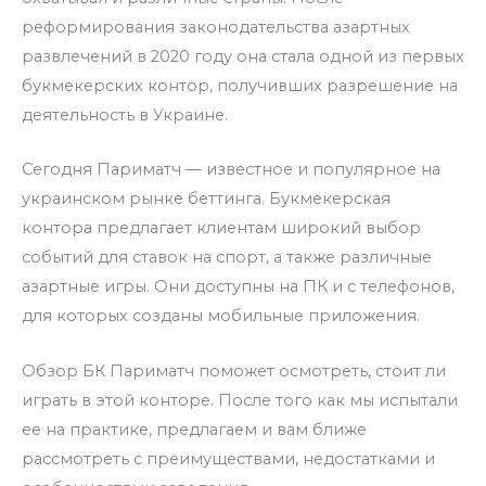
реформирования законодательства азартных
развлечений в 2020 году она стала одной из первых
букмекерских контор, получивших разрешение на
деятельность в Украине.
Сегодня Париматч — известное и популярное на
украинском рынке беттинга. Букмекерская
контора предлагает клиентам широкий выбор
событий для ставок на спорт, а также различные
азартные игры. Они доступны на ПК и с телефонов,
для которых созданы мобильные приложения.
Обзор БК Париматч поможет осмотреть, стоит ли
играть в этой конторе. После того как мы испытали
ее на практике, предлагаем и вам ближе
рассмотреть с преимуществами, недостатками и