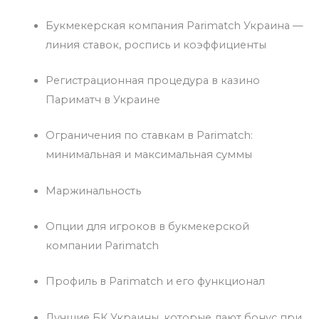
Букмекерская компания Parimatch Украина —
линия ставок, роспись и коэффициенты
Регистрационная процедура в казино
Париматч в Украине
Ограничения по ставкам в Parimatch:
минимальная и максимальная суммы
Маржинальность
Опции для игроков в букмекерской
компании Parimatch
Профиль в Parimatch и его функционал
Лучшие БК Украины, которые дают бонус при