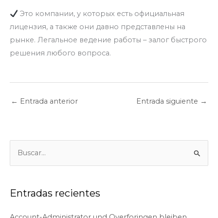
Это компании, у которых есть официальная
лицензия, а также они давно представлены на
рынке. Легальное ведение работы – залог быстрого
решения любого вопроса.
←
Entrada anterior
Entrada siguiente
→
B
u
s
c
Entradas recientes
a
Account-Administrator und Overforingen bleiben
r