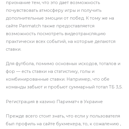
признание тем, что это дает возможность
почувствовать атмосферу игры и получить
дополнительные эмоции от побед. К тому же на
сайте Parimatch также предоставляется
возможность посмотреть видеотрансляцию
практически всех событий, на которые делаются
ставки.
Для футбола, помимо основных исходов, тоталов и
фор — есть ставки на статистику, голы и
комбинированные ставки. Например, что обе
команды забьют и пробьют суммарный тотал ТБ 3,5.
Регистрация в казино Париматч в Украине
Прежде всего стоит знать, что если у пользователя
был профиль на сайте букмекера, то, к сожалению ,