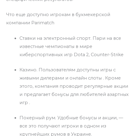
Что еще доступно игрокам в букмекерской
компании Parimatch
Ставки на электронный спорт. Пари на все
известные чемпионаты в мире
киберспортивных игр Dota 2, Counter-Strike
Казино. Пользователям доступны игры с
живыми дилерами и онлайн слоты . Кроме
этого, компания проводит регулярные акции
и предлагает бонусы для любителей азартных
игр .
Покерный рум. Удобные бонусы и акции, —
все это получают игроки в одном из
крупнейших румов в Украине.