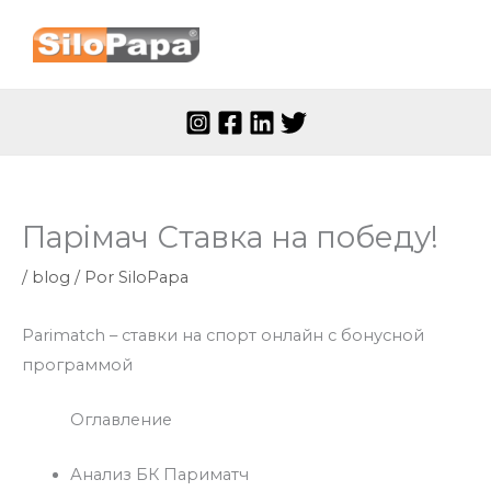
Ir
al
contenido
Парімач Ставка на победу!
/
blog
/ Por
SiloPapa
Parimatch – ставки на спорт онлайн с бонусной
программой
Оглавление
Анализ БК Париматч