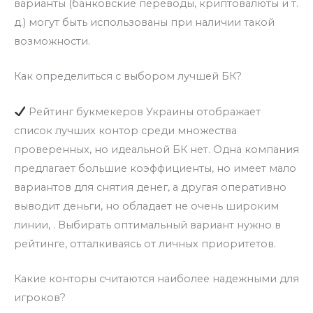
варианты (банковские переводы, криптовалюты и т.
д.) могут быть использованы при наличии такой
возможности.
Как определиться с выбором лучшей БК?
Рейтинг букмекеров Украины отображает
список лучших контор среди множества
проверенных, но идеальной БК нет. Одна компания
предлагает большие коэффициенты, но имеет мало
вариантов для снятия денег, а другая оперативно
выводит деньги, но обладает не очень широким
линии, . Выбирать оптимальный вариант нужно в
рейтинге, отталкиваясь от личных приоритетов.
Какие конторы считаются наиболее надежными для
игроков?