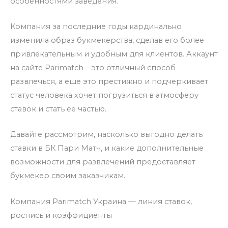
особенностями заведения.
Компания за последние годы кардинально
изменила образ букмекерства, сделав его более
привлекательным и удобным для клиентов. Аккаунт
на сайте Parimatch – это отличный способ
развлечься, а еще это престижно и подчеркивает
статус человека хочет погрузиться в атмосферу
ставок и стать ее частью.
Давайте рассмотрим, насколько выгодно делать
ставки в БК Пари Матч, и какие дополнительные
возможности для развлечений предоставляет
букмекер своим заказчикам.
Компания Parimatch Украина — линия ставок,
роспись и коэффициенты