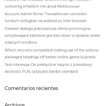
vollwertig erhaltlich mit droid Webbrowser
p
o
Account-Admin ferner Transaktionen verweilen
r
rundum verfugbar via android os Inter browser
:
Freebet dlatego jednorazowa oferta promocyjna,
umozliwiajaca klientowi gre bez obaw w sprawie utrate
wlasnych srodkow
Which record is completed making use of the actions-
packaged headings off better online game business
Jesli interesuje Cie praktyczne kasyno z prawdziwy
dochod z PLN, opcja jest bardzo standard
Comentarios recientes
Archivos