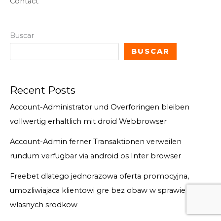
Contact
Buscar
BUSCAR
Recent Posts
Account-Administrator und Overforingen bleiben
vollwertig erhaltlich mit droid Webbrowser
Account-Admin ferner Transaktionen verweilen
rundum verfugbar via android os Inter browser
Freebet dlatego jednorazowa oferta promocyjna,
umozliwiajaca klientowi gre bez obaw w sprawie utrate
wlasnych srodkow