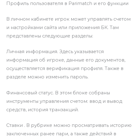
Профиль пользователя в Parimatch и его функции
В личном кабинете игрок может управлять счетом
и настройками сайта или приложения БК. Там
представлены следующие разделы:
Личная информация. Здесь указывается
информация об игроке, данные его документов,
осуществляется верификация профиля. Также в
разделе можно изменить пароль.
Финансовый статус. В этом блоке собраны
инструменты управления счетом: ввод и вывод
средств, история транзакций.
Ставки . В рубрике можно просматривать историю
заключенных ранее пари, а также действий в