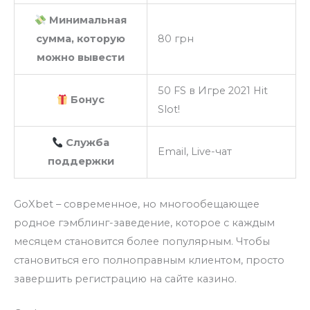
Минимальная
сумма, которую
80 грн
можно вывести
50 FS в Игре 2021 Hit
Бонус
Slot!
Служба
Email, Live-чат
поддержки
GoXbet – современное, но многообещающее
родное гэмблинг-заведение, которое с каждым
месяцем становится более популярным. Чтобы
становиться его полноправным клиентом, просто
завершить регистрацию на сайте казино.