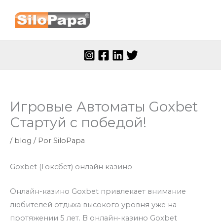
Ir
al
contenido
Игровые Автоматы Goxbet
Стартуй с победой!
/
blog
/ Por
SiloPapa
Goxbet (Гоксбет) онлайн казино
Онлайн-казино Goxbet привлекает внимание
любителей отдыха высокого уровня уже на
протяжении 5 лет. В онлайн-казино Goxbet