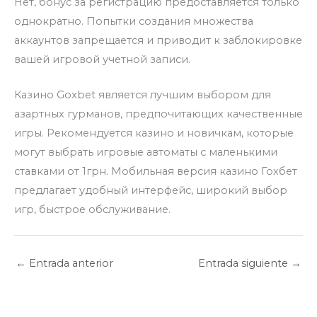
Нет, бонус за регистрацию предоставляется только
однократно. Попытки создания множества
аккаунтов запрещается и приводит к заблокировке
вашей игровой учетной записи.
Казино Goxbet является лучшим выбором для
азартных гурманов, предпочитающих качественные
игры. Рекомендуется казино и новичкам, которые
могут выбрать игровые автоматы с маленькими
ставками от 1грн. Мобильная версия казино Гохбет
предлагает удобный интерфейс, широкий выбор
игр, быстрое обслуживание.
←
Entrada anterior
Entrada siguiente
→