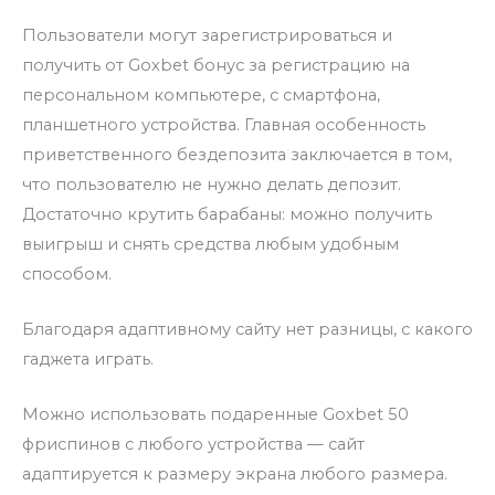
Пользователи могут зарегистрироваться и
получить от Goxbet бонус за регистрацию на
персональном компьютере, с смартфона,
планшетного устройства. Главная особенность
приветственного бездепозита заключается в том,
что пользователю не нужно делать депозит.
Достаточно крутить барабаны: можно получить
выигрыш и снять средства любым удобным
способом.
Благодаря адаптивному сайту нет разницы, с какого
гаджета играть.
Можно использовать подаренные Goxbet 50
фриспинов с любого устройства — сайт
адаптируется к размеру экрана любого размера.