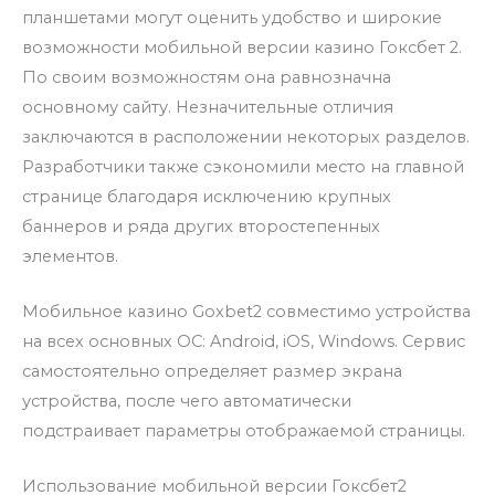
планшетами могут оценить удобство и широкие
возможности мобильной версии казино Гоксбет 2.
По своим возможностям она равнозначна
основному сайту. Незначительные отличия
заключаются в расположении некоторых разделов.
Разработчики также сэкономили место на главной
странице благодаря исключению крупных
баннеров и ряда других второстепенных
элементов.
Мобильное казино Goxbet2 совместимо устройства
на всех основных ОС: Android, iOS, Windows. Сервис
самостоятельно определяет размер экрана
устройства, после чего автоматически
подстраивает параметры отображаемой страницы.
Использование мобильной версии Гоксбет2