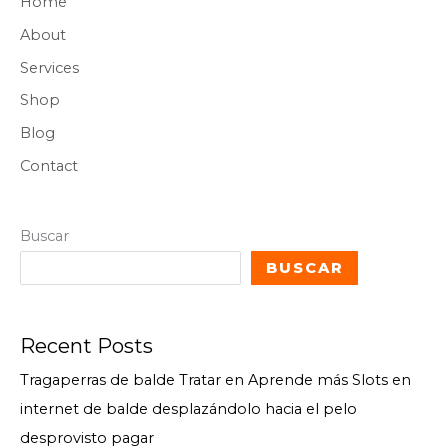
Home
About
Services
Shop
Blog
Contact
Buscar
BUSCAR
Recent Posts
Tragaperras de balde Tratar en Aprende más Slots en
internet de balde desplazándolo hacia el pelo
desprovisto pagar