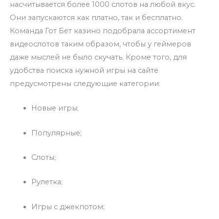
насчитывается более 1000 слотов на любой вкус.
Они запускаются как платно, так и бесплатно.
Команда Гот Бет казино подобрала ассортимент
видеослотов таким образом, чтобы у геймеров
даже мыслей не было скучать. Кроме того, для
удобства поиска нужной игры на сайте
предусмотрены следующие категории:
Новые игры;
Популярные;
Слоты;
Рулетка;
Игры с джекпотом;