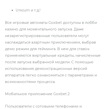
Unicum и т.д.!
Все игровые автоматы Goxbet доступны в лобби
казино для моментального запуска. Даже
незарегистрированные пользователи могут
наслаждаться азартным приключением, выбрав
демо режим для гейминга. В нем для ставок
применяются виртуальные кредиты, начисленные
после запуска выбранной модели. С помощью
использования демонстрационных версий
аппаратов легко ознакомиться с параметрами и
возможностями процесса.
Мобильное приложение Goxbet 2
Пользователи с сотовыми телефонами и