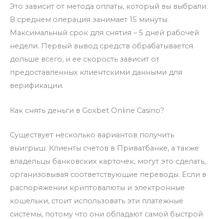
Это зависит от метода оплаты, который вы выбрали.
В среднем операция занимает 15 минуты.
Максимальный срок для снятия – 5 дней рабочей
недели. Первый вывод средств обрабатывается
дольше всего, и ее скорость зависит от
предоставленных клиентскими данными для
верификации.
Как снять деньги в Goxbet Online Casino?
Существует несколько вариантов получить
выигрыш. Клиенты счетов в Приватбанке, а также
владельцы банковских карточек, могут это сделать,
организовывая соответствующие переводы. Если в
распоряжении криптовалюты и электронные
кошельки, стоит использовать эти платежные
системы, потому что они обладают самой быстрой