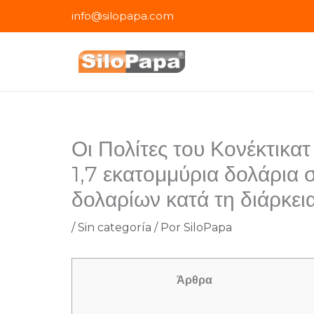
Ir
info@silopapa.com
al
contenido
Οι Πολίτες του Κονέκτικα
1,7 εκατομμύρια δολάρια 
δολαρίων κατά τη διάρκε
/
Sin categoría
/ Por
SiloPapa
Άρθρα