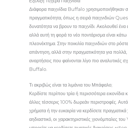
Εξέλιξη Τυχερά Παιχνίδια
Διάφορα παιχνίδια Buffalo χρησιμοποιήθηκαν σ
πραγματικότητα, όπως η σειρά παιχνιδιών Ques
δυνατότητα να βρουν το παιχνίδι. Ακολουθεί έν
αλλά αυτή τη φορά το νέο ποντάρισμα είναι κάτω 
πλεονέκτημα. Στην ποικιλία παιχνιδιών στο ρόστε
απάντηση, αλλά στην πραγματικότητα για πολλά,
αναρτήσεις που φαίνονται λίγο πιο αναλυτικές σχ
Buffalo.
Τι ακριβώς είναι τα λιμάνια του Μπάφαλο;
Κερδίστε περίπου τρία ή περισσότερα εικονίδια κ
άλλες τέσσερις 100% δωρεάν περιστροφές. Αυτό 
χρήματα ή την ευκαιρία να κερδίσετε πραγματικά χ
αηδιαστικό, οι χαρακτηριστικές χιονόμπαλες του 
μπορείτε να κερδίσετε τιμητικές διακρίσεις +ste