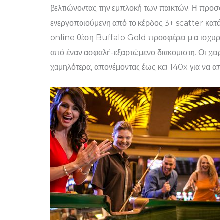
βελτιώνοντας την εμπλοκή των παικτών. Η προ
ενεργοποιούμενη από το κέρδος 3+ scatter κατά
online θέση Buffalo Gold προσφέρει μια ισχυ
από έναν ασφαλή-εξαρτώμενο διακομιστή. Οι χει
χαμηλότερα, απονέμοντας έως και 140x για να απο