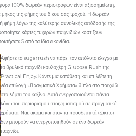
σφορά 100% δωρεάν περιστροφών είναι αξιοσημείωτη,
 μήκος της φήμης του δικού σας τροχού. Η δωρεάν
ρή φήμη λόγω της καλύτερης συνολικής απόδοσής της
ροποίητες κάρτες τυχερών παιχνιδιών κοστίζουν
κτήσετε 5 από τα ίδια εικονίδια.
Αφήστε το sugarrush να πάρει τον απόλυτο έλεγχο με
το θρυλικό παιχνίδι κουλοχέρη Glucose Rush της
Practical Enjoy. Κάντε μια κατάθεση και επιλέξτε τη
νέα επιλογή «Πραγματικά Χρήματα» δίπλα στο παιχνίδι
στο λόμπι του καζίνο. Αυτά ενεργοποιούνται πάντα
λόγω του περιορισμού στοιχηματισμού σε πραγματικά
χρήματα. Ναι, ακόμα και όταν τα προοδευτικά τζάκποτ
δεν μπορούν να ενεργοποιηθούν σε ένα δωρεάν
παιχνίδι.