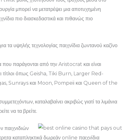
τουργία μπορεί να μετατρέψει μια αποτυχημένη
χνίδια πιο διασκεδαστικά και πιθανώς πιο
ια τα υψηλής τεχνολογίας παιχνίδια ζωντανού καζίνο
 που παράγονται από την Aristocrat και είναι
αι τίτλοι όπως Geisha, Tiki Burn, Larger Red-
gas, Sunrays και Moon, Pompeii και Queen of the
υμμετεχόντων, καταλαβαίνει ακριβώς γιατί τα λιμάνια
ίτε να τα βρείτε.
ν παιχνιδιών
έτρητα καταπληκτικά δωρεάν online παιχνίδια