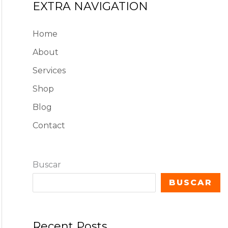
EXTRA NAVIGATION
Home
About
Services
Shop
Blog
Contact
Buscar
BUSCAR
Recent Posts