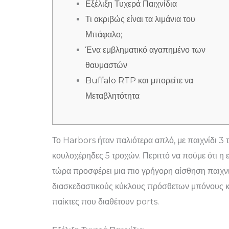
Εξέλιξη Τυχερά Παιχνίδια
Τι ακριβώς είναι τα λιμάνια του
Μπάφαλο;
Ένα εμβληματικό αγαπημένο των
θαυμαστών
Buffalo RTP και μπορείτε να
Μεταβλητότητα
Το Harbors ήταν παλιότερα απλό, με παιχνίδι 3
κουλοχέρηδες 5 τροχών. Περιττό να πούμε ότι 
τώρα προσφέρει μια πιο γρήγορη αίσθηση παιχν
διασκεδαστικούς κύκλους πρόσθετων μπόνους και
παίκτες που διαθέτουν ports.